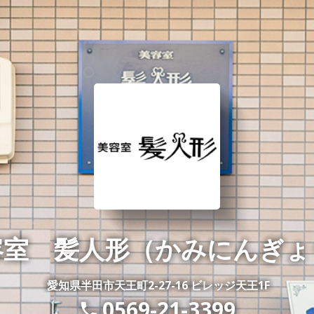
容室 髪人形（かみにんぎょ
愛知県半田市天王町2-27-16 ビレッジ天王1F
0569-21-3399
phone