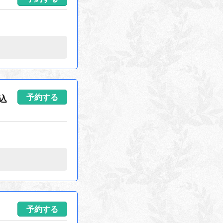
予約する
込
予約する