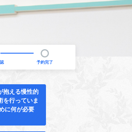
認
予約完了
が抱える慢性的
術を行っていま
ために何が必要