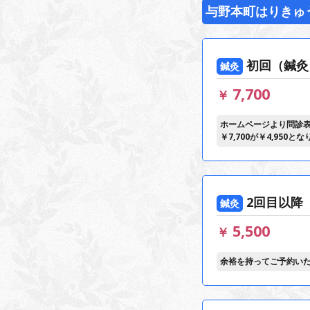
与野本町はりきゅ
初回（鍼灸
鍼灸
7,700
￥
ホームページより問診
2回目以降
鍼灸
5,500
￥
余裕を持ってご予約い