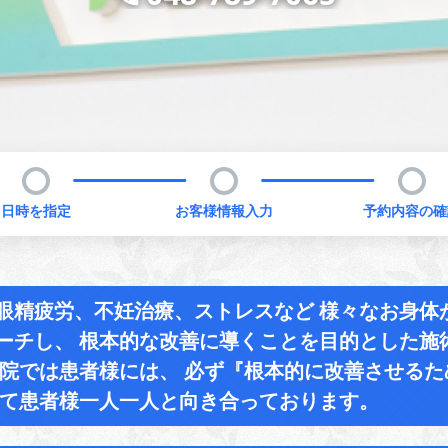
日時を指定
お客様情報入力
予約内容の確
眼精疲労、不妊治療、ストレスなど 様々なお身体
ーチし、 根本的な改善に導くことを目的とした施
当院では患者様には、 必ず『根本的に改善させる
して患者様一人一人と向き合っております。