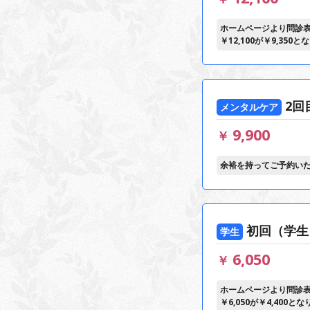
ホームページより問診
￥12,100が￥9,35
2回
メンタルケア
9,900
￥
余裕を持ってご予約い
初回（学生
学生
6,050
￥
ホームページより問診
￥6,050が￥4,400