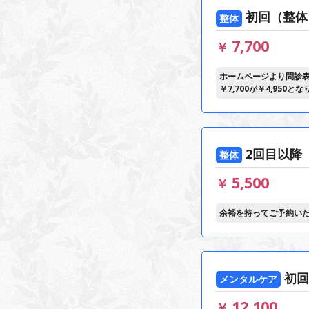
初回（整体
整体
7,700
￥
ホームページより問診
￥7,700が￥4,950
2回目以降
整体
5,500
￥
余裕を持ってご予約い
初回
メンタルケア
12,100
￥