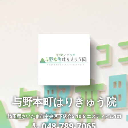
与野本町はりきゅう院
埼玉県さいたま市中央区下落合5-10-8 エスティビル101
048-789-7065
phone